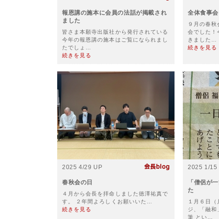
報恩講の施本に会員の法話が掲載され
全体食事会
ました
９月の春秋
皆さま本願寺出版社から発行されている
会でした！
今年の報恩講の施本はご覧になられまし
きました…
たでしょ…
続きを見る
続きを見る
2025 4/29 UP
2025 1/15
春秋会の日
「僧侶が一
た
４月から会長を拝命しました徳澤祐真で
す。 ２年間よろしくお願いいた…
１月６日（
続きを見る
ジ、「融和
筆 とい…