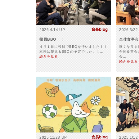
2026 4/14 UP
2026 3/22
役員BBQ！！
全体食事会
４月１日に役員でBBQを行いました！！
遅くなりま
本来は花見＆BBQの予定でした。し…
全体食事会
続きを見る
会…
続きを見る
2025 11/28 UP
2025 10/2