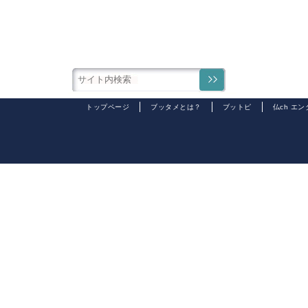
トップページ
ブッタメとは？
ブットピ
仏ch エ