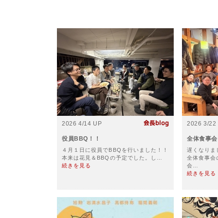
2026 4/14 UP
2026 3/22
役員BBQ！！
全体食事会
４月１日に役員でBBQを行いました！！
遅くなりま
本来は花見＆BBQの予定でした。し…
全体食事会
続きを見る
会…
続きを見る