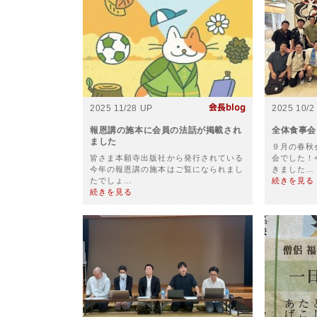
2025 11/28 UP
2025 10/2
報恩講の施本に会員の法話が掲載され
全体食事会
ました
９月の春秋
皆さま本願寺出版社から発行されている
会でした！
今年の報恩講の施本はご覧になられまし
きました…
たでしょ…
続きを見る
続きを見る