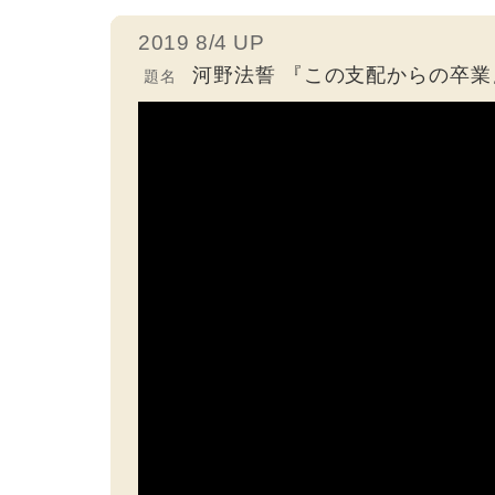
2019 8/4 UP
河野法誓 『この支配からの卒業
題名