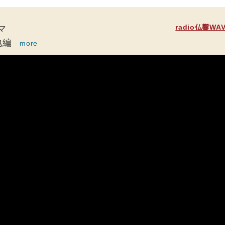
radio仏響WA
マ
地編
more