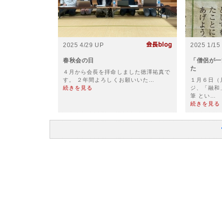
2025 4/29 UP
2025 1/15
春秋会の日
「僧侶が一
た
４月から会長を拝命しました徳澤祐真で
す。 ２年間よろしくお願いいた…
１月６日（
続きを見る
ジ、「融和
筆 とい…
続きを見る