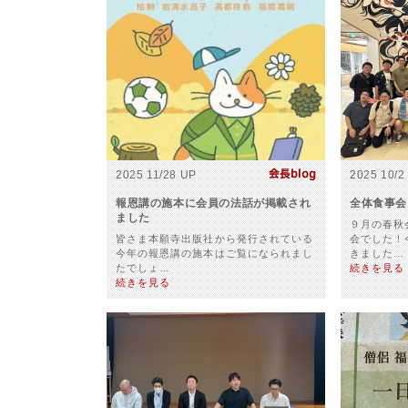
2025 11/28 UP
2025 10/2
報恩講の施本に会員の法話が掲載され
全体食事会
ました
９月の春秋
皆さま本願寺出版社から発行されている
会でした！
今年の報恩講の施本はご覧になられまし
きました…
たでしょ…
続きを見る
続きを見る