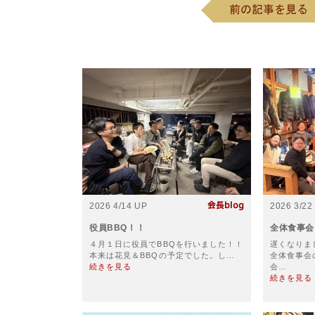
2026 4/14 UP
2026 3/22
役員BBQ！！
全体食事会
４月１日に役員でBBQを行いました！！
遅くなりま
本来は花見＆BBQの予定でした。し…
全体食事会
続きを見る
会…
続きを見る