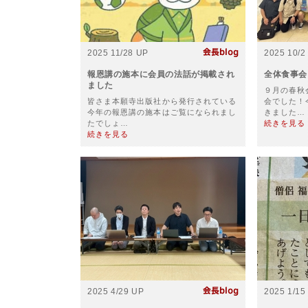
2025 11/28 UP
2025 10/2
報恩講の施本に会員の法話が掲載され
全体食事会
ました
９月の春秋
皆さま本願寺出版社から発行されている
会でした！
今年の報恩講の施本はご覧になられまし
きました…
たでしょ…
続きを見る
続きを見る
2025 4/29 UP
2025 1/15