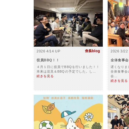
2026 4/14 UP
2026 3/22
役員BBQ！！
全体食事会
４月１日に役員でBBQを行いました！！
遅くなりま
本来は花見＆BBQの予定でした。し…
全体食事会
続きを見る
会…
続きを見る