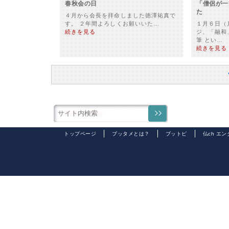
春秋会の日
「僧侶が一
た
４月から会長を拝命しました徳澤祐真で
す。 ２年間よろしくお願いいた…
１月６日（
続きを見る
ジ、「融和
筆 とい…
続きを見る
トップページ
ブッタメとは？
ブットピ
仏ch エ