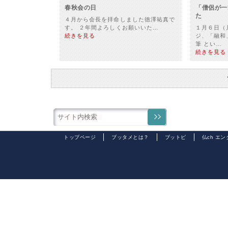
春秋会の日
「僧侶が一
た
４月から会長を拝命しました徳澤祐真で
す。 ２年間よろしくお願いいた…
１月６日（
続きを見る
ジ、「融和
筆 とい…
続きを見る
トップページ
ブッタメとは？
ブットピ
仏ch エ