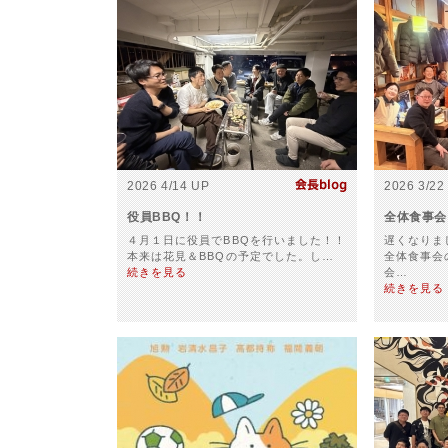
2026 4/14 UP
2026 3/22
役員BBQ！！
全体食事会
４月１日に役員でBBQを行いました！！
遅くなりま
本来は花見＆BBQの予定でした。し…
全体食事会
続きを見る
会…
続きを見る