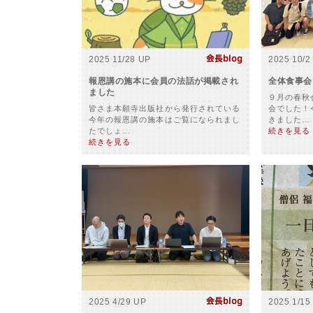
2025 11/28 UP
2025 10/2
報恩講の施本に会員の法話が掲載され
全体食事会
ました
９月の春秋
皆さま本願寺出版社から発行されている
会でした！
今年の報恩講の施本はご覧になられまし
きました…
たでしょ…
続きを見る
続きを見る
2025 4/29 UP
2025 1/15