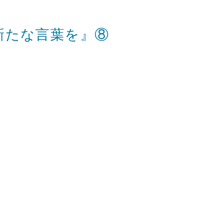
新たな言葉を』⑧