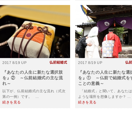
2017 8/19 UP
2017 8/19 UP
『あなたの人生に新たな選択肢
『あなたの人生に新たな選
を』② ～仏前結婚式の主な流
を』① ～仏前で結婚式を
れ～
ことの意義～
以下が、仏前結婚式の主な流れ（式次
「結婚式」と聞いて、あなたは
第の一例）です。 …
ような場所を想像しますか？ …
続きを見る
続きを見る