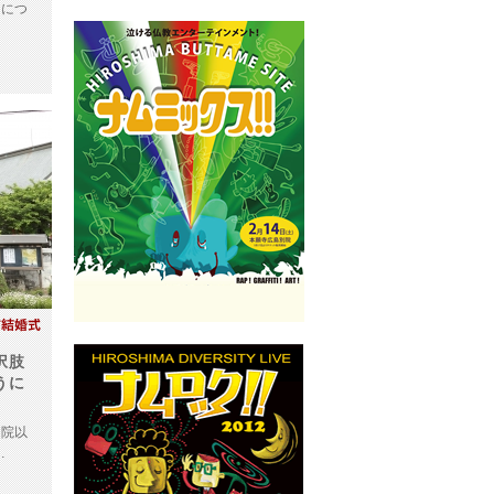
につ
択肢
うに
院以
…