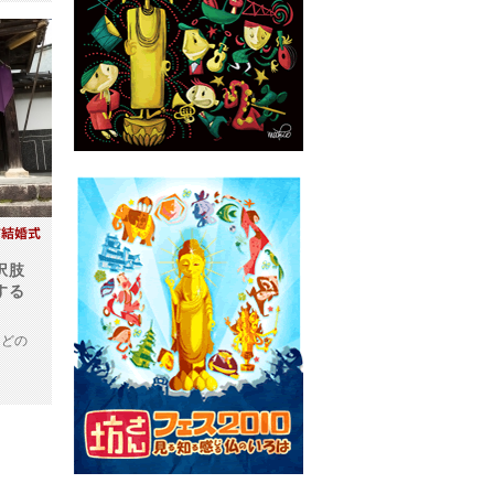
択肢
する
どの