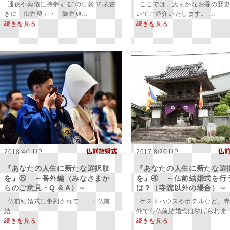
通夜や葬儀に持参する“のし袋”の表書
ここでは、大まかなお香の歴史
きに「御香奠」・「御香典…
いてご紹介いたします。 …
続きを見る
続きを見る
2018 4/1 UP
2017 8/20 UP
『あなたの人生に新たな選択肢
『あなたの人生に新たな選
を』⑤ ～番外編（みなさまか
を』④ ～仏前結婚式を行
らのご意見・Q & A）～
は？（寺院以外の場合）～
仏前結婚式に参列されて… ・仏前
ゲストハウスやホテルなど、寺
結…
外でも仏前結婚式は挙げられま
続きを見る
続きを見る