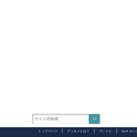
トップページ
ブッタメとは？
ブットピ
仏ch エ