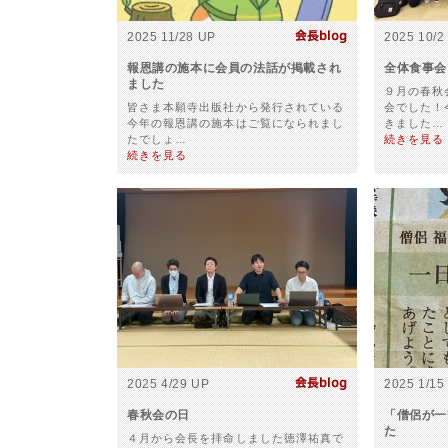
2025 11/28 UP
2025 10/2
報恩講の施本に会員の法話が掲載され
全体食事会
ました
９月の春秋
皆さま本願寺出版社から発行されている
会でした！
今年の報恩講の施本はご覧になられまし
きました…
たでしょ…
続きを見る
続きを見る
2025 4/29 UP
2025 1/15
春秋会の日
「僧侶が一
た
４月から会長を拝命しました徳澤祐真で