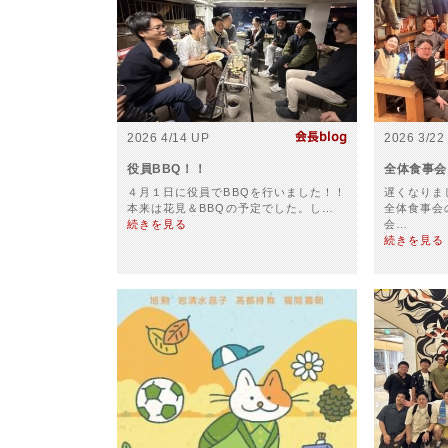
2026 4/14 UP
2026 3/22
役員BBQ！！
全体食事会
４月１日に役員でBBQを行いました！！
遅くなりま
本来は花見＆BBQの予定でした。し…
全体食事会
続きを見る
会…
続きを見る