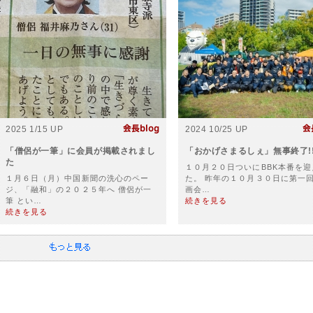
2025 1/15 UP
2024 10/25 UP
「僧侶が一筆」に会員が掲載されまし
「おかげさまるしぇ」無事終了!
た
１０月２０日ついにBBK本番を迎
１月６日（月）中国新聞の洗心のペー
た。 昨年の１０月３０日に第一
ジ、「融和」の２０２５年へ 僧侶が一
画会…
筆 とい…
続きを見る
続きを見る