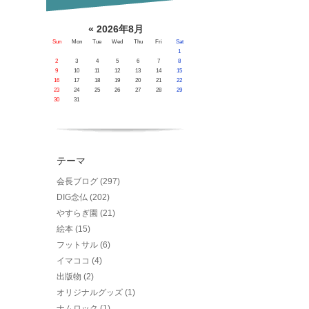
«
2026年8月
Sun
Mon
Tue
Wed
Thu
Fri
Sat
1
2
3
4
5
6
7
8
9
10
11
12
13
14
15
16
17
18
19
20
21
22
23
24
25
26
27
28
29
30
31
テーマ
会長ブログ (297)
DIG念仏 (202)
やすらぎ園 (21)
絵本 (15)
フットサル (6)
イマココ (4)
出版物 (2)
オリジナルグッズ (1)
ナムロック (1)