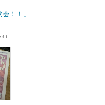
秋会！！」
っす！