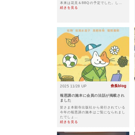
本来は花見＆BBQの予定でした。し…
続きを見る
2025 11/28 UP
報恩講の施本に会員の法話が掲載され
ました
皆さま本願寺出版社から発行されている
今年の報恩講の施本はご覧になられまし
たでしょ…
続きを見る