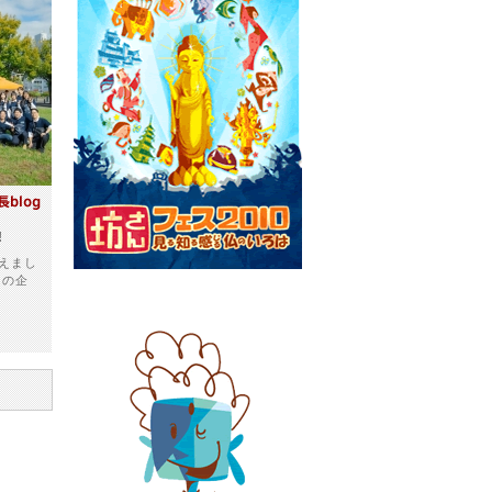
!
えまし
回の企