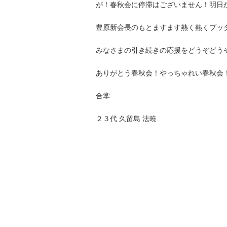
が！春秋会に停滞はございません！明日
豊原新会長のもとますます熱く熱くブッ
みなさまの引き続きの応援をどうぞどう
ありがとう春秋会！やっちゃれい春秋会
合掌
２３代 久留島 法暁