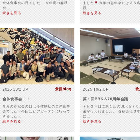
全体食事会の日でした。 今年度の春秋
ました
今年の忘年会には３５
会…
員…
続きを見る
続きを見る
2025 10/2 UP
2025 10/2 UP
全体食事会！！
第１回BBK＆70周年会議
９月の春秋会の日は今体制初の全体食事
７月２４日に第１回のBBK＆７０
会でした！今回はビアガーデンに行って
議が行われました。 春秋会は３
きました…
に…
続きを見る
続きを見る