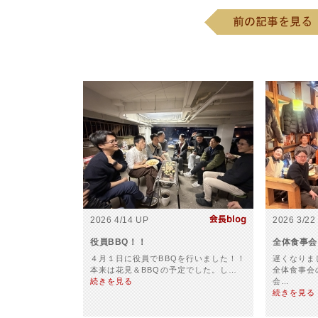
2026 4/14 UP
2026 3/22
役員BBQ！！
全体食事会
４月１日に役員でBBQを行いました！！
遅くなりま
本来は花見＆BBQの予定でした。し…
全体食事会
続きを見る
会…
続きを見る