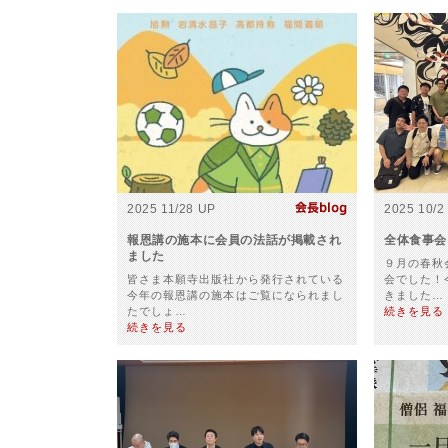
2025 11/28 UP
2025 10/2
報恩講の施本に会員の法話が掲載され
全体食事会
ました
９月の春秋
皆さま本願寺出版社から発行されている
会でした！
今年の報恩講の施本はご覧になられまし
きました…
たでしょ…
続きを見る
続きを見る