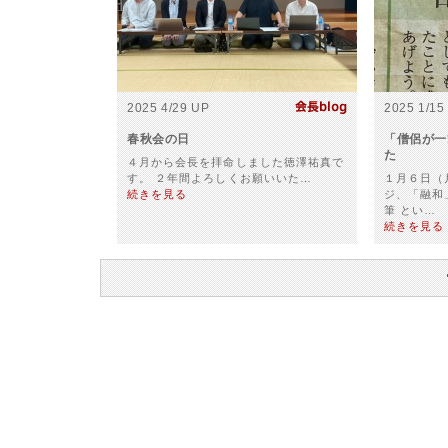
2025 4/29 UP
2025 1/15
春秋会の日
「僧侶が一
た
４月から会長を拝命しました徳澤祐真で
す。 ２年間よろしくお願いいた…
１月６日（
続きを見る
ジ、「融和
筆 とい…
続きを見る