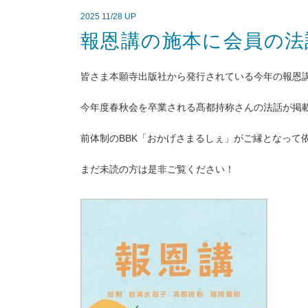
2025 11/28 UP
報恩講の施本に会員の法
皆さま本願寺出版社から発行されている今年の報恩
今年度春秋会を卒業される髙都持称さんの法話が掲
前体制のBBK「おかげさまるしぇ」がご縁となって
まだ未読の方は是非ご覧ください！