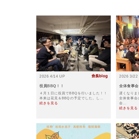
2026 4/14 UP
2026 3/22
役員BBQ！！
全体食事会
４月１日に役員でBBQを行いました！！
遅くなりま
本来は花見＆BBQの予定でした。し…
全体食事会
続きを見る
会…
続きを見る