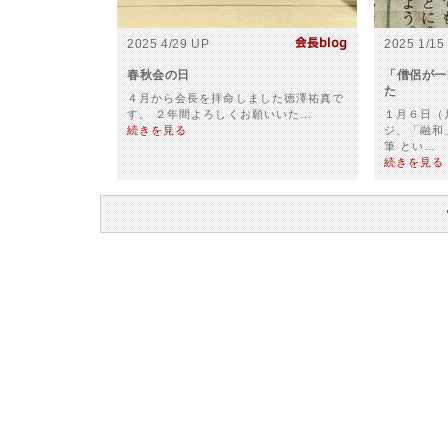
2025 4/29 UP
2025 1/15
春秋会の日
「僧侶が一
た
４月から会長を拝命しました徳澤祐真で
す。 ２年間よろしくお願いいた…
１月６日（
続きを見る
ジ、「融和
筆 とい…
続きを見る