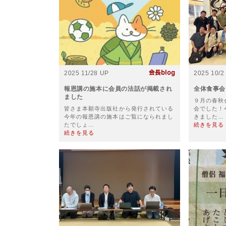
2025 11/28 UP
2025 10/2
報恩講の施本に会員の法話が掲載され
全体食事会
ました
９月の春秋
皆さま本願寺出版社から発行されている
会でした！
今年の報恩講の施本はご覧になられまし
きました…
たでしょ…
続きを見る
続きを見る