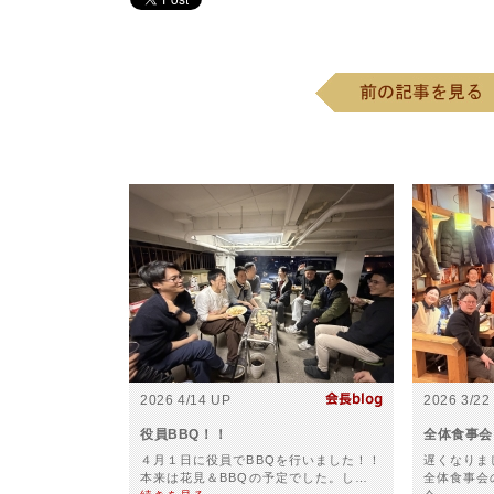
2026 4/14 UP
2026 3/22
役員BBQ！！
全体食事会
４月１日に役員でBBQを行いました！！
遅くなりま
本来は花見＆BBQの予定でした。し…
全体食事会