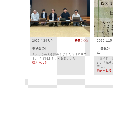
2025 4/29 UP
2025 1/15
春秋会の日
「僧侶が一
た
４月から会長を拝命しました徳澤祐真で
す。 ２年間よろしくお願いいた…
１月６日（
続きを見る
ジ、「融和
筆 とい…
続きを見る