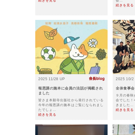
続きを見る
会…
続きを見る
2025 11/28 UP
2025 10/2
報恩講の施本に会員の法話が掲載され
全体食事会
ました
９月の春秋
皆さま本願寺出版社から発行されている
会でした！
今年の報恩講の施本はご覧になられまし
きました…
たでしょ…
続きを見る
続きを見る