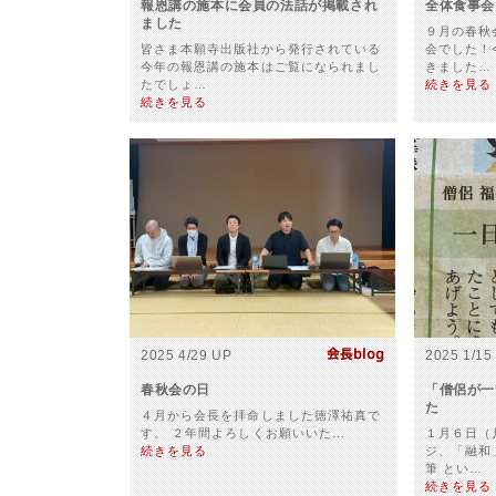
報恩講の施本に会員の法話が掲載され
全体食事会
ました
９月の春秋
皆さま本願寺出版社から発行されている
会でした！
今年の報恩講の施本はご覧になられまし
きました…
たでしょ…
続きを見る
続きを見る
2025 4/29 UP
2025 1/15
春秋会の日
「僧侶が一
た
４月から会長を拝命しました徳澤祐真で
す。 ２年間よろしくお願いいた…
１月６日（
続きを見る
ジ、「融和
筆 とい…
続きを見る