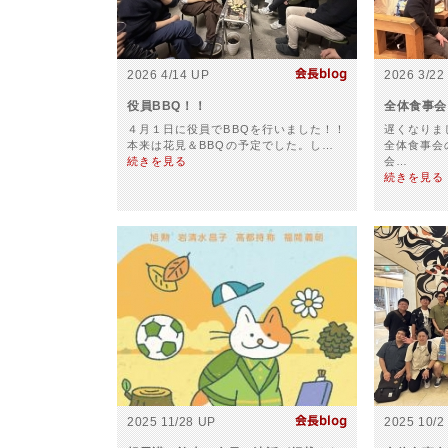
2026 4/14 UP
2026 3/22
役員BBQ！！
全体食事会
４月１日に役員でBBQを行いました！！
遅くなりま
本来は花見＆BBQの予定でした。し…
全体食事会
続きを見る
会…
続きを見る
2025 11/28 UP
2025 10/2