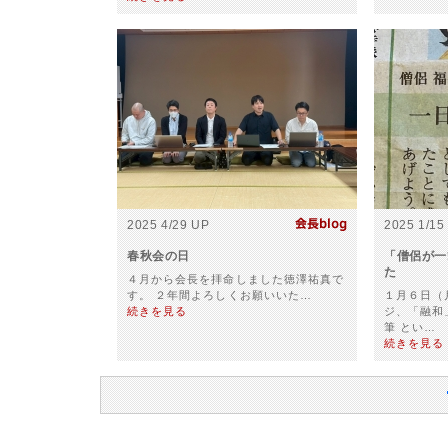
2025 4/29 UP
2025 1/15
春秋会の日
「僧侶が一
た
４月から会長を拝命しました徳澤祐真で
す。 ２年間よろしくお願いいた…
１月６日（
続きを見る
ジ、「融和
筆 とい…
続きを見る