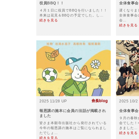
役員BBQ！！
全体食事会
４月１日に役員でBBQを行いました！！
遅くなりま
本来は花見＆BBQの予定でした。し…
全体食事会
続きを見る
会…
続きを見る
2025 11/28 UP
2025 10/2
報恩講の施本に会員の法話が掲載され
全体食事会
ました
９月の春秋
皆さま本願寺出版社から発行されている
会でした！
今年の報恩講の施本はご覧になられまし
きました…
たでしょ…
続きを見る
続きを見る