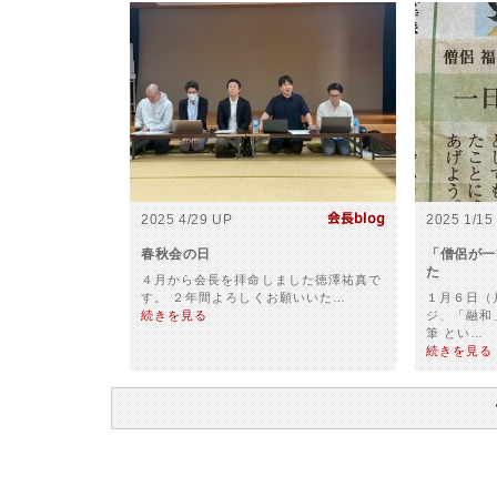
2025 4/29 UP
2025 1/15
春秋会の日
「僧侶が一
た
４月から会長を拝命しました徳澤祐真で
す。 ２年間よろしくお願いいた…
１月６日（
続きを見る
ジ、「融和
筆 とい…
続きを見る