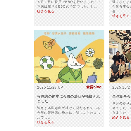
４月１日に役員でBBQを行いました！！
遅くなりま
本来は花見＆BBQの予定でした。し…
全体食事会
続きを見る
会…
続きを見る
2025 11/28 UP
2025 10/2
報恩講の施本に会員の法話が掲載され
全体食事会
ました
９月の春秋
皆さま本願寺出版社から発行されている
会でした！
今年の報恩講の施本はご覧になられまし
きました…
たでしょ…
続きを見る
続きを見る