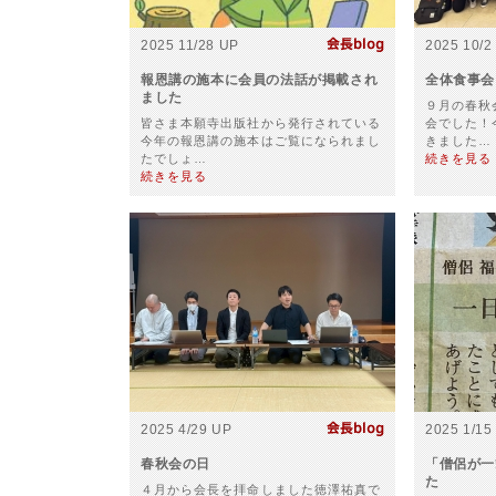
2025 11/28 UP
2025 10/2
報恩講の施本に会員の法話が掲載され
全体食事会
ました
９月の春秋
皆さま本願寺出版社から発行されている
会でした！
今年の報恩講の施本はご覧になられまし
きました…
たでしょ…
続きを見る
続きを見る
2025 4/29 UP
2025 1/15
春秋会の日
「僧侶が一
た
４月から会長を拝命しました徳澤祐真で