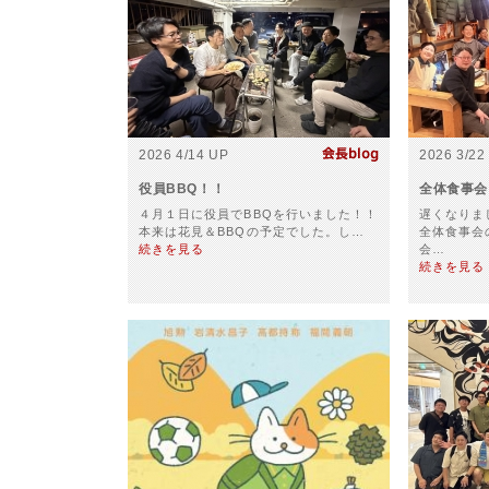
2026 4/14 UP
2026 3/22
役員BBQ！！
全体食事会
４月１日に役員でBBQを行いました！！
遅くなりま
本来は花見＆BBQの予定でした。し…
全体食事会
続きを見る
会…
続きを見る