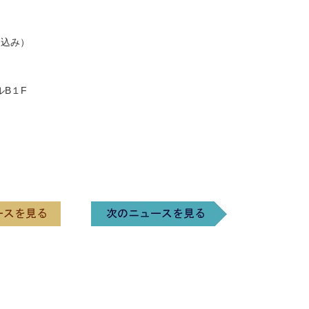
ク込み）
B１F