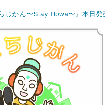
じかん〜Stay Howa〜』本日発売