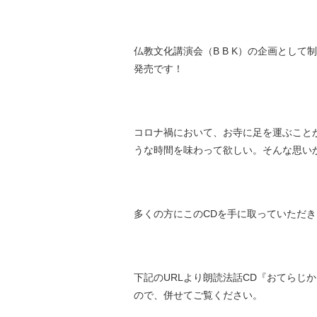
仏教文化講演会（B B K）の企画として
発売です！
コロナ禍において、お寺に足を運ぶこと
うな時間を味わって欲しい。そんな思い
多くの方にこのCDを手に取っていただ
下記のURLより朗読法話CD『おてらじか
ので、併せてご覧ください。