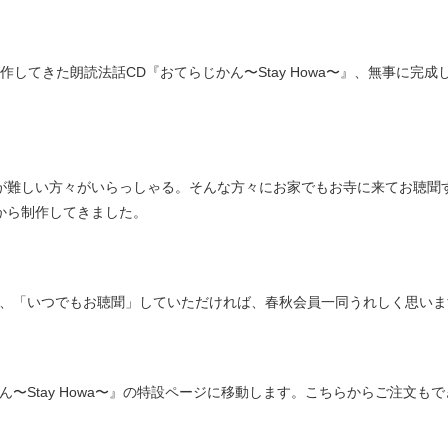
制作してきた朗読法話CD『おてらじかん〜Stay Howa〜』、無事に完成
が難しい方々がいらっしゃる。そんな方々にお家でもお寺に来てお聴聞
から制作してきました。
き、「いつでもお聴聞」していただければ、春秋会員一同うれしく思いま
ん〜Stay Howa〜』の特設ページに移動します。こちらからご注文も