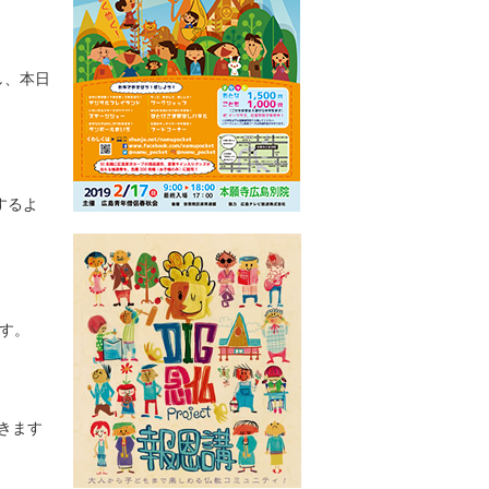
し、本日
するよ
す。
できます