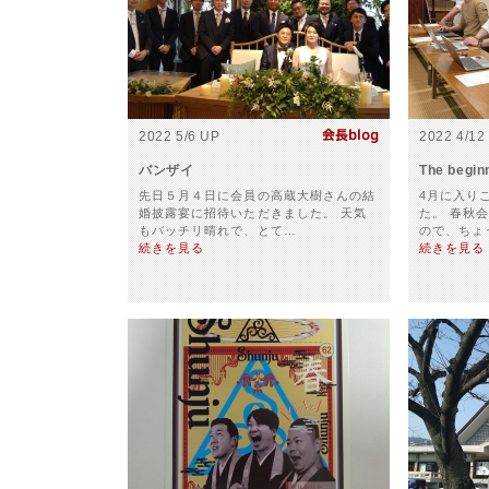
2022 5/6 UP
2022 4/12
バンザイ
The begin
先日５月４日に会員の高蔵大樹さんの結
4月に入り
婚披露宴に招待いただきました。 天気
た。 春秋
もバッチリ晴れで、とて…
ので、ちょ
続きを見る
続きを見る