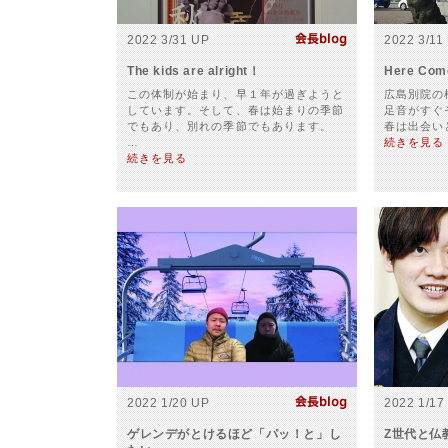
2022 3/31 UP
2022 3/11
The kids are alright！
Here Com
この体制が始まり、早１年が過ぎようと
広島別院の
しています。そして、春は始まりの季節
足音がすぐ
でもあり、別れの季節でもあります。
春は出会い
…
続きを見る
続きを見る
2022 1/20 UP
2022 1/17
ゲレンデがとけるほど「パッ！と」し
Z世代と仏