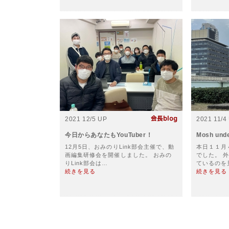
2021 12/5 UP
2021 11/4
今日からあなたもYouTuber！
Mosh unde
12月5日、おみのりLink部会主催で、動
本日１１月
画編集研修会を開催しました。 おみの
でした。 
りLink部会は…
ているのを
続きを見る
続きを見る