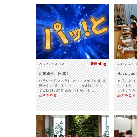
2022 6/24 UP
2022 6/2 
定期総会、円成！
Have you 
昨日の６月２３日に２０２２年度の定期
６月に入り
総会を開催しました。 この体制になっ
しますね。
て２回目の定期総会ですが、主に…
に行くとき
続きを見る
続きを見る