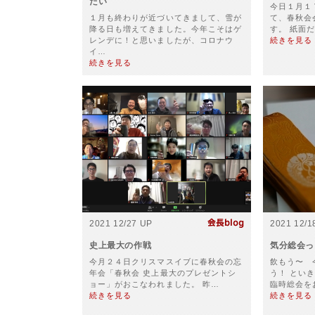
たい
今日１月１
１月も終わりが近づいてきまして、雪が
て、春秋会
降る日も増えてきました。今年こそはゲ
す。 紙面
レンデに！と思いましたが、コロナウ
続きを見る
イ…
続きを見る
2021 12/27 UP
2021 12/1
史上最大の作戦
気分総会っ
今月２４日クリスマスイブに春秋会の忘
飲もう〜 
年会「春秋会 史上最大のプレゼントシ
う！ とい
ョー」がおこなわれました。 昨…
臨時総会を
続きを見る
続きを見る