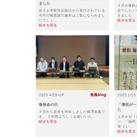
ました
９月の春秋
皆さま本願寺出版社から発行されている
会でした！
今年の報恩講の施本はご覧になられまし
きました…
たでしょ…
続きを見る
続きを見る
2025 4/29 UP
2025 1/15
春秋会の日
「僧侶が一
た
４月から会長を拝命しました徳澤祐真で
す。 ２年間よろしくお願いいた…
１月６日（
続きを見る
ジ、「融和
筆 とい…
続きを見る