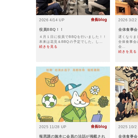
2026 4/14 UP
2026 3/22
役員BBQ！！
全体食事会
４月１日に役員でBBQを行いました！！
遅くなりま
本来は花見＆BBQの予定でした。し…
全体食事会
続きを見る
会…
続きを見る
2025 11/28 UP
2025 10/2
報恩講の施本に会員の法話が掲載され
全体食事会