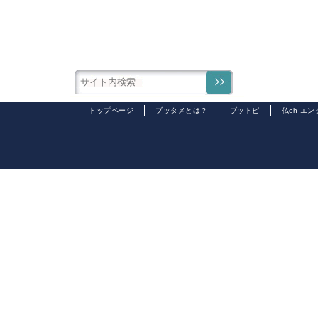
トップページ
ブッタメとは？
ブットピ
仏ch エ