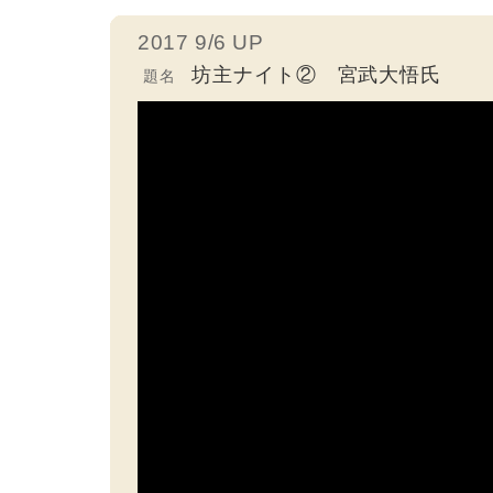
2017 9/6 UP
坊主ナイト② 宮武大悟氏
題名