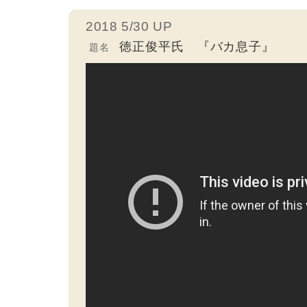
2018 5/30 UP
徳正俊平氏 『バカ息子』
題名