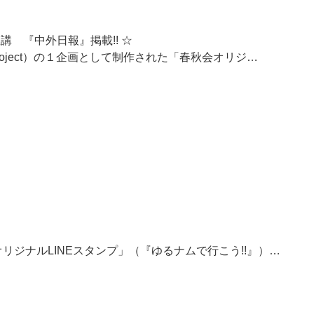
t報恩講 『中外日報』掲載!! ☆
oject）の１企画として制作された「春秋会オリジ…
ジナルLINEスタンプ」（『ゆるナムで行こう!!』）…