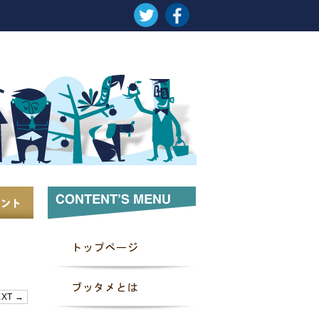
EXT →