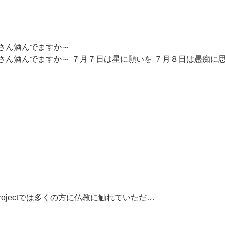
なさん酒んでますか～
みなさん酒んでますか～ ７月７日は星に願いを ７月８日は愚痴に
rojectでは多くの方に仏教に触れていただ…