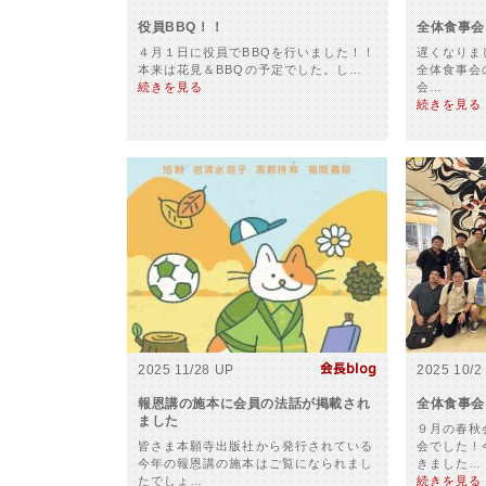
役員BBQ！！
全体食事会
４月１日に役員でBBQを行いました！！
遅くなりま
本来は花見＆BBQの予定でした。し…
全体食事会
続きを見る
会…
続きを見る
2025 11/28 UP
2025 10/2
報恩講の施本に会員の法話が掲載され
全体食事会
ました
９月の春秋
皆さま本願寺出版社から発行されている
会でした！
今年の報恩講の施本はご覧になられまし
きました…
たでしょ…
続きを見る