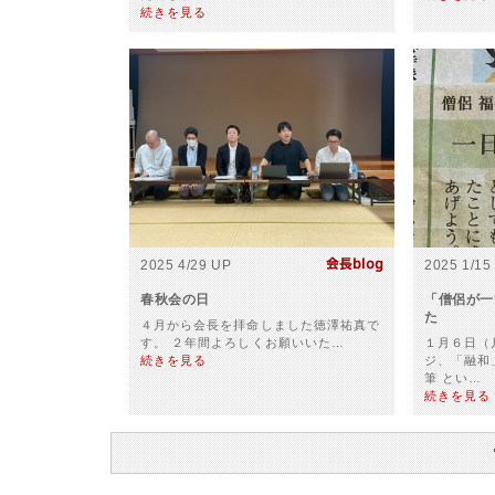
続きを見る
2025 4/29 UP
2025 1/15
春秋会の日
「僧侶が一
た
４月から会長を拝命しました徳澤祐真で
す。 ２年間よろしくお願いいた…
１月６日（
続きを見る
ジ、「融和
筆 とい…
続きを見る