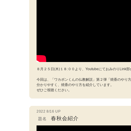
８月２５日(木)１８:００より、YoutubeにておみのりLi
今回は、「ワカボンくんの仏教解説」第２弾「焼香のやり
分かりやすく、焼香のやり方を紹介しています。
ぜひご視聴ください。
2022 8/16 UP
春秋会紹介
題名