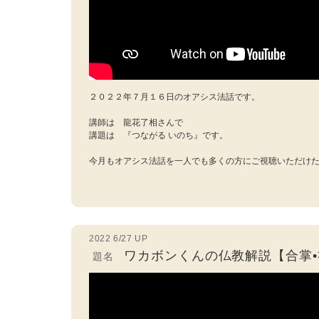
２０２２年７月１６日のオアシス法話です。
講師は 龍花了相さんで
講題は 『つながる いのち』です。
今月もオアシス法話を一人でも多くの方にご視聴いただけ
2022 6/27 UP
ワカボンくんの仏教解説【合掌
題名