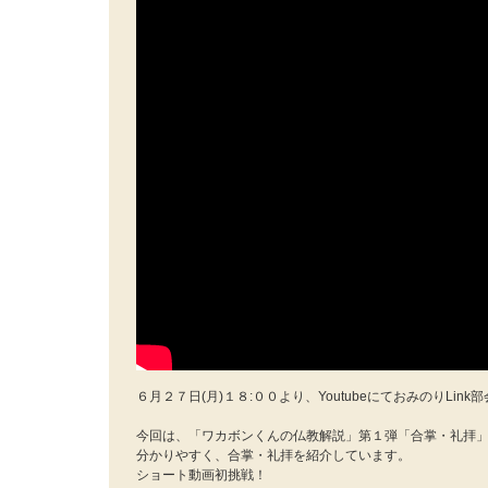
６月２７日(月)１８:００より、YoutubeにておみのりLi
今回は、「ワカボンくんの仏教解説」第１弾「合掌・礼拝
分かりやすく、合掌・礼拝を紹介しています。
ショート動画初挑戦！