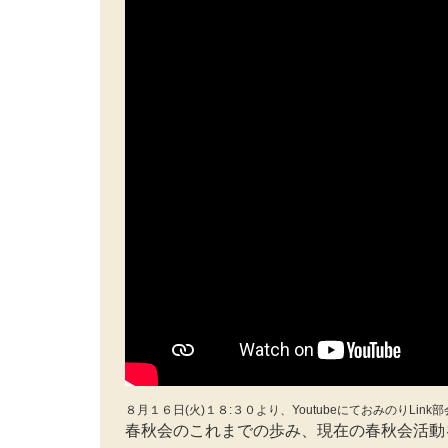
８月１６日(火)１８:３０より、YoutubeにておみのりLi
春秋会のこれまでの歩み、現在の春秋会活動