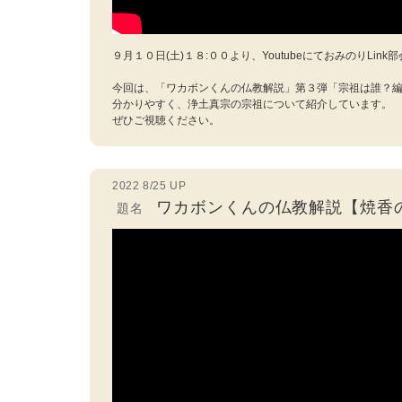
９月１０日(土)１８:００より、YoutubeにておみのりLi
今回は、「ワカボンくんの仏教解説」第３弾「宗祖は誰？
分かりやすく、浄土真宗の宗祖について紹介しています。
ぜひご視聴ください。
2022 8/25 UP
ワカボンくんの仏教解説【焼香
題名