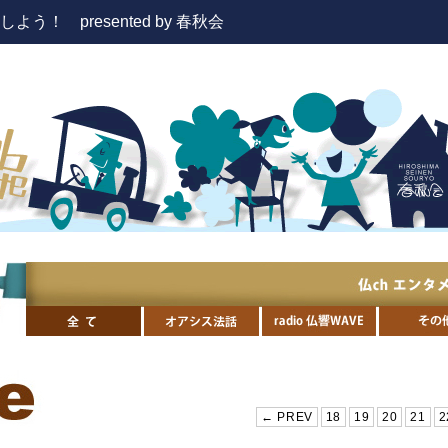
！ presented by 春秋会
← PREV
18
19
20
21
2