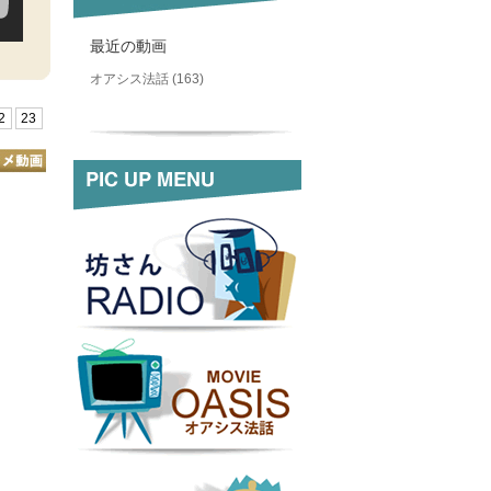
最近の動画
オアシス法話 (163)
2
23