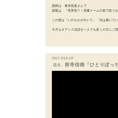
講師は 東岸昌真さんで
講題は 『世界初？！原爆ドームの前で歌う
この度は「いのちかがやいて」「光は届いて
今月もオアシス法話を一人でも多くの方にご
2021 9/16 UP
前寺信徳『ひとりぼっ
題名