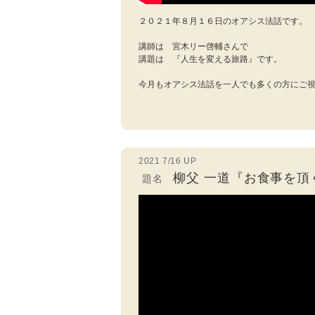
２０２１年８月１６日のオアシス法話です。
講師は 宮木リー啓輔さんで
講題は 『人生を変える旅路』です。
今月もオアシス法話を一人でも多くの方にご
2021 7/16 UP
柳父 一道『お食事を頂
題名