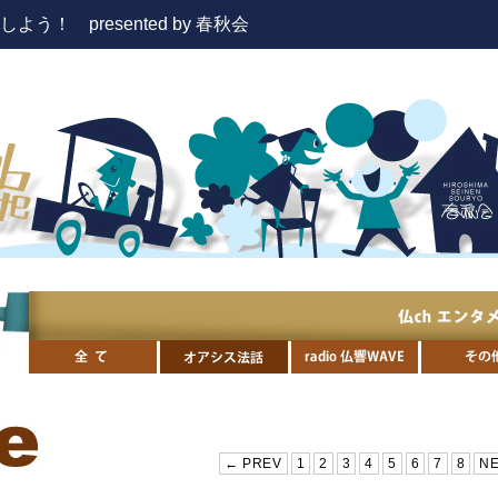
！ presented by 春秋会
← PREV
1
2
3
4
5
6
7
8
N