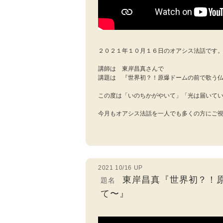
２０２１年１０月１６日のオアシス法話です
講師は 東岸昌真さんで
講題は 『世界初？！原爆ドームの前で歌う
この度は「いのちかがやいて」「光は届いて
今月もオアシス法話を一人でも多くの方にご
2021 10/16 UP
東岸昌真『世界初？！
題名
て〜』