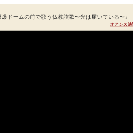
原爆ドームの前で歌う仏教讃歌〜光は届いている〜』
オアシス法