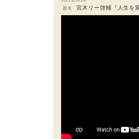
2021 8/16 UP
宮木リー啓輔『人生を
題名