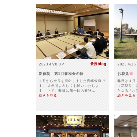
2023 4/28 UP
2023 4/15
新体制 第1回春秋会の日
お花見
４月から会長を拝命しました廣幡俊道で
昨日は４月
す。 ２年間よろしくお願いいたしま
（花祭り）
す！ さて、昨日は第一回の春秋…
となる「お
続きを見る
続きを見る