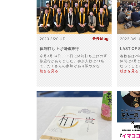
2023 3/20 UP
2023 3/9 
体制打ち上げ研修旅行
LAST OF 
今月3月14日、15日に体制打ち上げの研
春秋会は2
修旅行がありました。参加人数は21名
体制は3月
で、たくさんの参加があり賑やかな…
なってしま
続きを見る
続きを見る