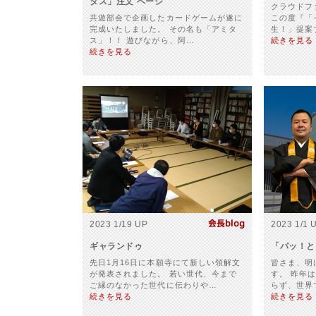
タス」注文 ページ
クラウドフ
共遊部会で企画したカードゲームが遂に
この度『「
完成いたしました。 その名も「アミタ
生！」提案
ス」！！ 遊びながら、阿…
続きを見る
続きを見る
2023 1/19 UP
2023 1/1 
ギャランドゥ
「パッ！と」
先日1月16日に本願寺にて新しい領解文
皆さま、明
が発表されました。 若い世代、今まで
す。 昨年
ご縁のなかった世代に伝わりや…
らず、世界
続きを見る
続きを見る