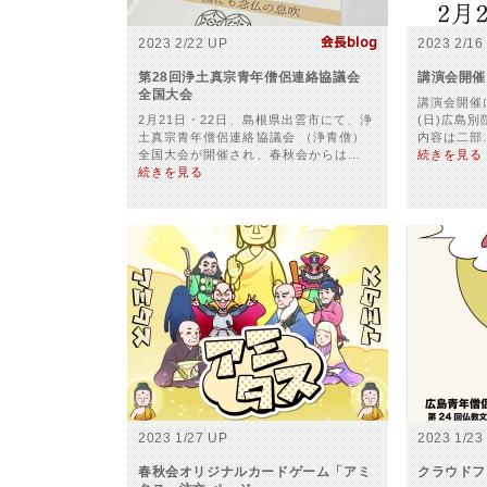
2023 2/22 UP
2023 2/16
第28回浄土真宗青年僧侶連絡協議会
講演会開催
全国大会
講演会開催に
2月21日・22日、島根県出雲市にて、浄
(日)広島
土真宗青年僧侶連絡協議会 （浄青僧）
内容は二部
全国大会が開催され、春秋会からは…
続きを見る
続きを見る
2023 1/27 UP
2023 1/23
春秋会オリジナルカードゲーム「アミ
クラウドフ