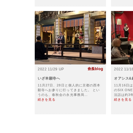
2022 11/29 UP
2022 11/1
いざ本願寺へ
オアシス&
11月27日、28日と個人的に京都の西本
11月16
願寺へお参りに行ってきました。 とい
のSIX O
うのも、春秋会の永光事務局…
法話は約3
続きを見る
続きを見る